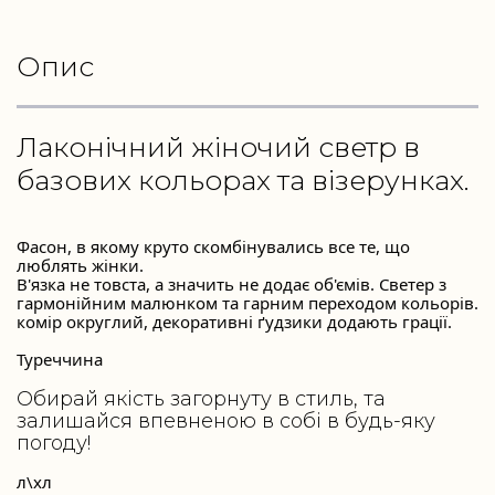
Опис
Лаконічний жіночий светр в
базових кольорах та візерунках.
Фасон, в якому круто скомбінувались все те, що 
люблять жінки. 
В'язка не товста, а значить не додає об'ємів. Светер з 
гармонійним малюнком та гарним переходом кольорів. 
комір округлий, декоративні ґудзики додають грації. 
Туреччина

Обирай якість загорнуту в стиль, та 
залишайся впевненою в собі в будь-яку 
погоду!
л\хл