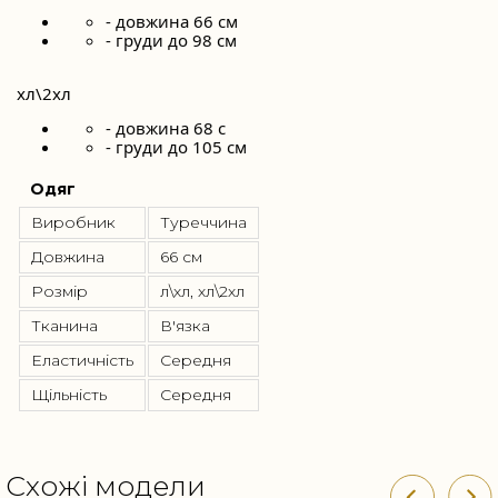
- довжина 66 см
- груди до 98 см
хл\2хл
- довжина 68 с
- груди до 105 см
Одяг
Виробник
Туреччина
Довжина
66 см
Розмір
л\хл, хл\2хл
Тканина
В'язка
Еластичність
Середня
Щільність
Середня
Схожі модели