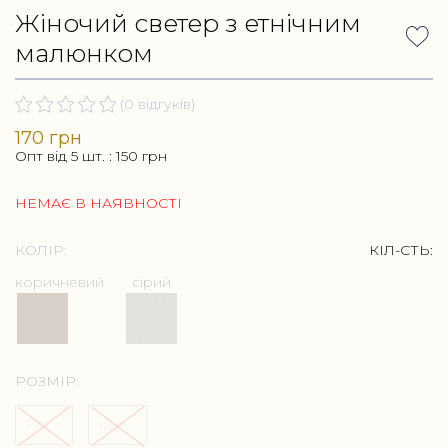
Жіночий светер з етнічним
малюнком
(0 відгуків)
170 грн
Опт від 5 шт. :
150
грн
НЕМАЄ В НАЯВНОСТІ
КОЛІР:
КІЛ-СТЬ:
коричневий
сірий
РОЗМІР:
2XL
л\хл