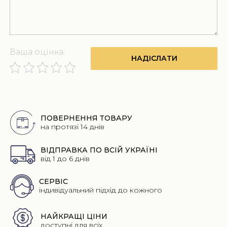
Ваша оцінка:
НАДІСЛАТИ
Переваги
ПОВЕРНЕННЯ ТОВАРУ
на протязі 14 днів
ВІДПРАВКА ПО ВСІЙ УКРАЇНІ
від 1 до 6 днів
СЕРВІС
індивідуальний підхід до кожного
НАЙКРАЩІ ЦІНИ
доступні для всіх