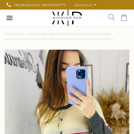
+380963064629
,
+380509901775
Допомога
ГОЛОВНА
ЖІНОЧИЙ СВЕТЕР З ЕТНІЧНИМ МАЛЮНКОМ