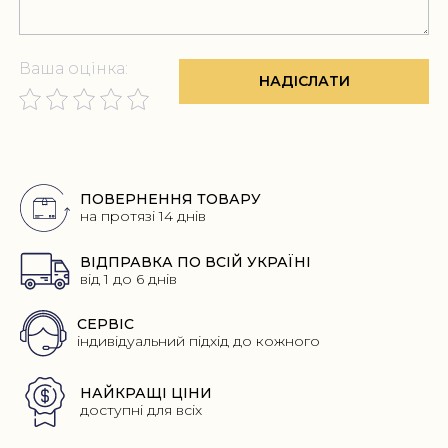
Ваша оцінка:
НАДІСЛАТИ
Переваги
ПОВЕРНЕННЯ ТОВАРУ
на протязі 14 днів
ВІДПРАВКА ПО ВСІЙ УКРАЇНІ
від 1 до 6 днів
СЕРВІС
індивідуальний підхід до кожного
НАЙКРАЩІ ЦІНИ
доступні для всіх