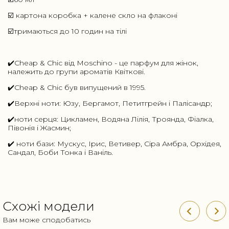
☑️ картона коробка + калене скло на флаконі
☑️тримаються до 10 годин на тілі
✔️Cheap & Chic від Moschino - це парфум для жінок,
належить до групи ароматів Квіткові.
✔️Cheap & Chic був випущений в 1995.
✔️Верхні ноти: Юзу, Бергамот, Петитгрейн і Палісандр;
✔️ноти серця: Цикламен, Водяна Лілія, Троянда, Фіалка,
Півонія і Жасмин;
✔️ ноти бази: Мускус, Ірис, Ветивер, Сіра Амбра, Орхідея,
Сандал, Боби Тонка і Ваніль.
Схожі модели
Вам може сподобатись