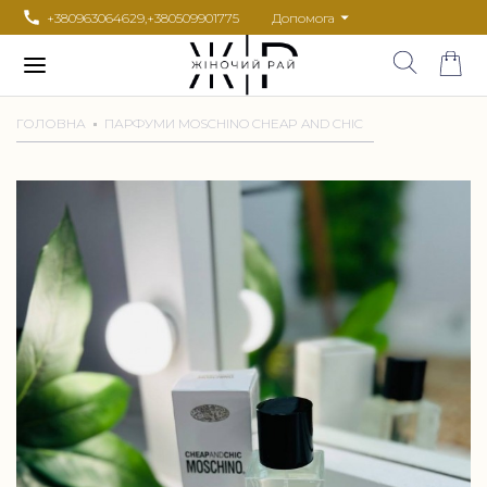
+380963064629
,
+380509901775
Допомога
ГОЛОВНА
ПАРФУМИ MOSCHINO CHEAP AND CHIC