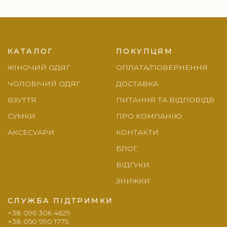
Footer
КАТАЛОГ
ПОКУПЦЯМ
ЖІНОЧИЙ ОДЯГ
ОПЛАТА/ПОВЕРНЕННЯ
ЧОЛОВІЧИЙ ОДЯГ
ДОСТАВКА
ВЗУТТЯ
ПИТАННЯ ТА ВІДПОВІДВ
СУМКИ
ПРО КОМПАНІЮ
АКСЕСУАРИ
КОНТАКТИ
БЛОГ
ВІДГУКИ
ЗНИЖКИ
СЛУЖБА ПІДТРИМКИ
+38 096 306 4629
+38 050 990 1775