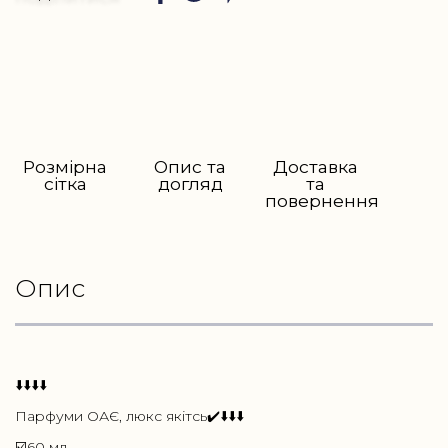
Розмірна
Опис та
Доставка
сітка
догляд
та
повернення
Опис
⬇️⬇️⬇️⬇️
Парфуми ОАЄ, люкс якітсь✔️⬇️⬇️⬇️
☑️60 мл