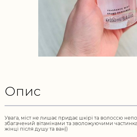
Опис
Увага, міст не лишає придає шкірі та волоссю неп
збагачений вітамінами та зволожуючими частинка
жінці після душу та ван))