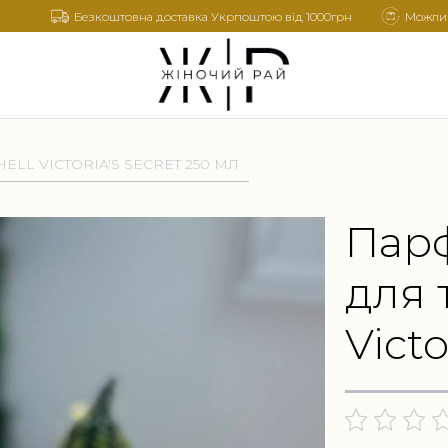
Безкоштовна доставка Укрпоштою від 1000грн
Можлив
L VICTORIA'S SECRET 250 МЛ
Пар
для 
Victo