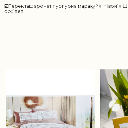
☑️Переклад: аромат пурпурна маракуйя, півонія Ша
орхідея.