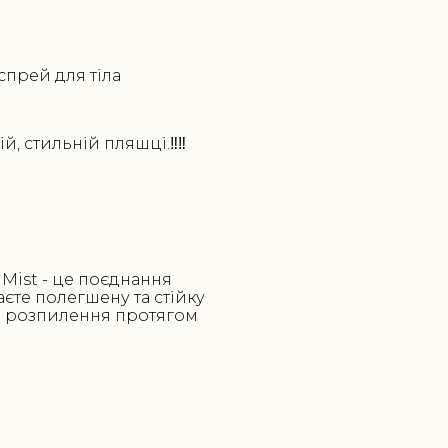
спрей для тіла
, стильній пляшці.‼️‼️
Mist - це поєднання
єте полегшену та стійку
го розпилення протягом