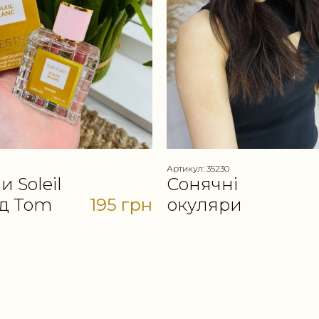
Артикул: 35230
 Soleil
Сонячні
ід Tom
195 грн
окуляри