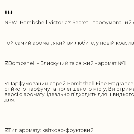
⬇️⬇️⬇️
NEW! Bombshell Victoria's Secret - парфумований 
Той самий аромат, який ви любите, у новій красивій
☑️Bombshell - Блискучий та свіжий - аромат №1!
☑️Парфумований спрей Bombshell Fine Fragrance 
стійкого парфуму та полегшеного місту, Ви отрима
версію аромату, ідеально підходить для швидко
дня.
☑️Тип аромату: квітково-фруктовий