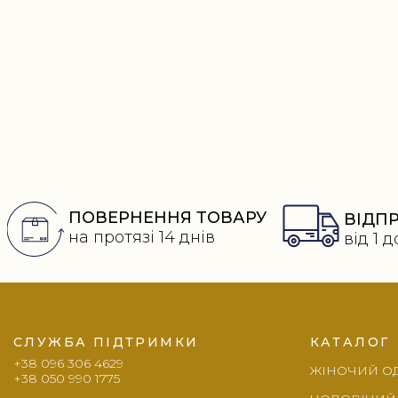
Переваги
ПОВЕРНЕННЯ ТОВАРУ
ВІДПР
на протязі 14 днів
від 1 д
Footer
СЛУЖБА ПІДТРИМКИ
КАТАЛОГ
+38 096 306 4629
ЖІНОЧИЙ О
+38 050 990 1775