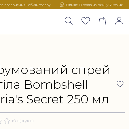
е повернення і обмін товару
Більше 10 років на ринку України
фумований спрей
тіла Bombshell
ria's Secret 250 мл
(0 відгуків)