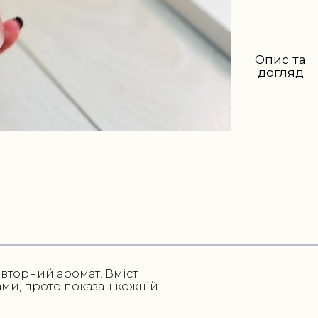
Опис та
догляд
овторний аромат. Вміст
ми, прото показан кожній