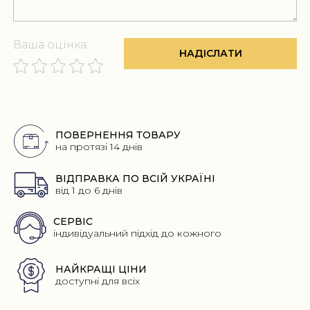
Ваша оцінка:
НАДІСЛАТИ
Переваги
ПОВЕРНЕННЯ ТОВАРУ
на протязі 14 днів
ВІДПРАВКА ПО ВСІЙ УКРАЇНІ
від 1 до 6 днів
СЕРВІС
індивідуальний підхід до кожного
НАЙКРАЩІ ЦІНИ
доступні для всіх