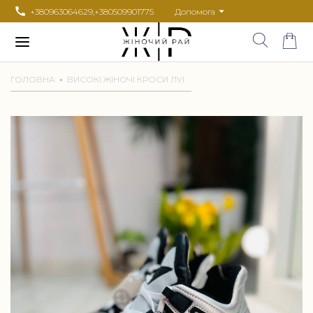
+380963064629
,
+380509901775
Допомога
ГОЛОВНА
ВИСОКІ ЖІНОЧІ КРОСИ ЛУІ