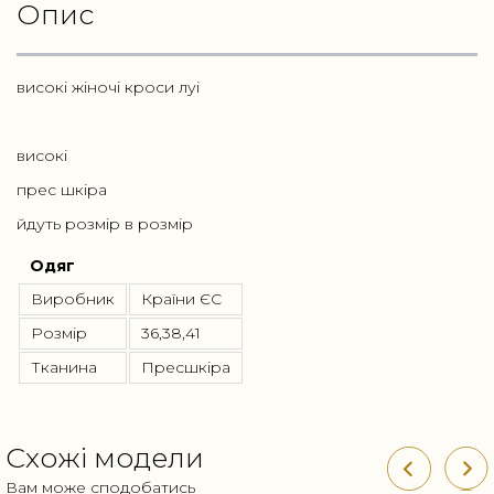
Опис
високі жіночі кроси луі
високі
прес шкіра
йдуть розмір в розмір
Одяг
Виробник
Країни ЄС
Розмір
36,38,41
Тканина
Пресшкіра
Схожі модели
Вам може сподобатись