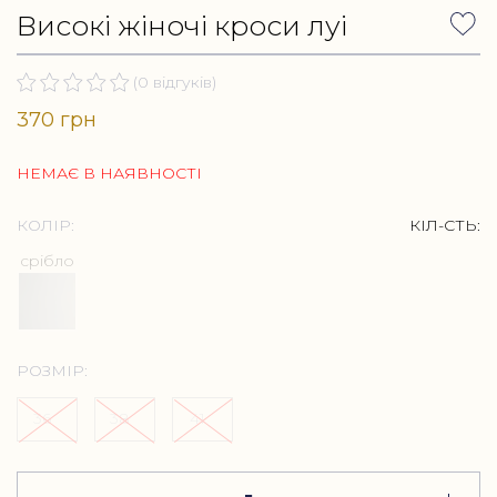
Високі жіночі кроси луі
(0 відгуків)
370 грн
НЕМАЄ В НАЯВНОСТІ
КОЛІР:
КІЛ-СТЬ:
срібло
РОЗМІР:
36
38
41