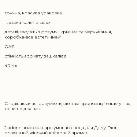
зручна, красива упаковка
пляшка-калене скло
деталі-зводять з розуму,. кришка та маркування,
коробка-все естетичне✅
ОАЄ
стійкість аромату зашкалює
40 мл
Сподіваюсь всі розуміють, що такі пропозиції лише у нас,
та лише для вас
J'adore- знакова парфумована вода для Дому Dior -
розкішний жіночий квітковий аромат