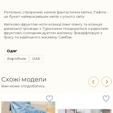
Ретельно створений, немов фантастична квітка, J'adore -
це букет найкрасивіших квітів з усього світу.
Квітково-фруктові ноти есенції іланг-ілангу та есенція
дамаської троянди з Туреччини поєднуються з рідкісним
фруктово-солодким дуетом жасмину Грандіфлорум з
Грасу та індійського жасмину Самбак.
Одяг
Виробник
ОАЕ
Схожі модели
Вам може сподобатись