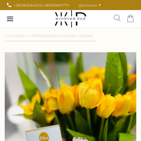
+380963064629
,
+380509901775
Допомога
ГОЛОВНА
ПАРФУМИ ЖІНОЧІ DIOR J'ADORE