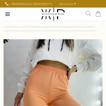
+380963064629
,
+380509901775
Допомога
ГОЛОВНА
СПОРТИВКИ-ДЖОГЕРИ В ЯСКРАВИХ КОЛЬОРАХ