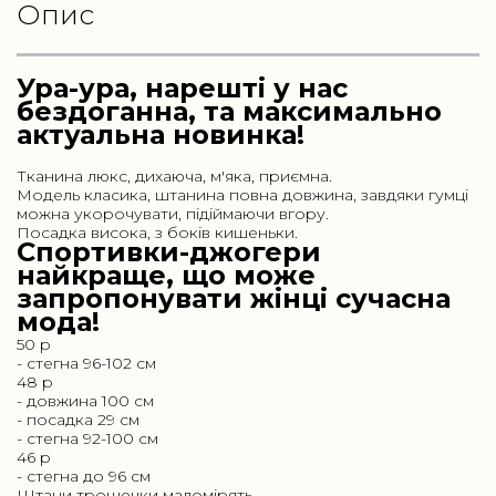
Опис
Ура-ура, нарешті у нас
бездоганна, та максимально
актуальна новинка!
Тканина люкс, дихаюча, м'яка, приємна.
Модель класика, штанина повна довжина, завдяки гумці
можна укорочувати, підіймаючи вгору.
Посадка висока, з боків кишеньки.
Спортивки-джогери
найкраще, що може
запропонувати жінці сучасна
мода!
50 р
- стегна 96-102 см
48 р
- довжина 100 см
- посадка 29 см
- стегна 92-100 см
46 р
- стегна до 96 см
Штани трошечки маломірять