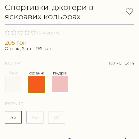
Спортивки-джогери в
яскравих кольорах
(0 відгуків)
205 грн
Опт від 5 шт. :
195
грн
КОЛІР:
КІЛ-СТЬ:
14
беж
оранж
пудра
РОЗМІР:
46
48
50