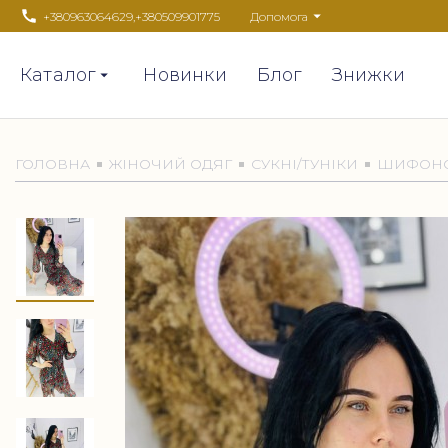
+380963064629
,
+380509901775
Допомога
Каталог
Новинки
Блог
Знижки
ГОЛОВНА
ЖІНОЧИЙ ОДЯГ
СУКНІ/ТУНІКИ
ШИФОНОВ