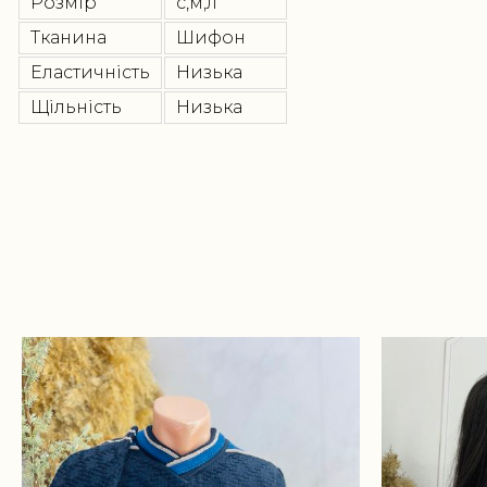
Розмір
с,м,л
Тканина
Шифон
Еластичність
Низька
Щільність
Низька