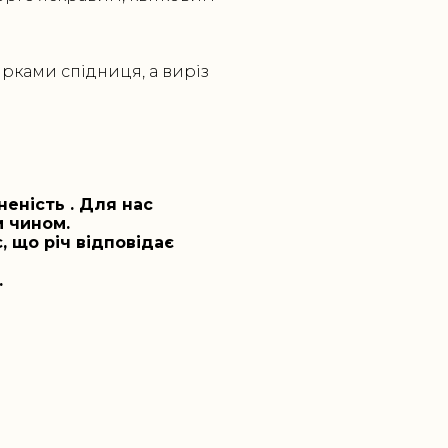
рками спідниця, а виріз
еність . Для нас
м чином.
, що річ відповідає
.