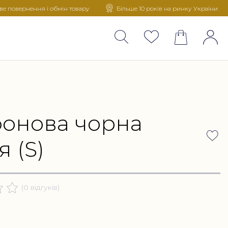
е повернення і обмін товару
Більше 10 років на ринку України
онова чорна
я (S)
(0 відгуків)