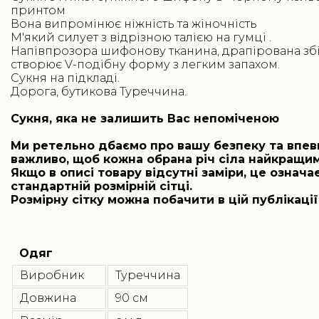
принтом
Вона випромінює ніжність та жіночність
М'який силует з відрізною талією на гумці .
Напівпрозора шифонову тканина, драпірована збі
створює V-подібну форму з легким запахом.
Сукня на підкладі.
Дорога, бутикова Туреччина.
Сукня, яка не залишить Вас непоміченою
Ми ретельно дбаємо про вашу безпеку та впевн
важливо, щоб кожна обрана річ сіла найкращи
Якщо в описі товару відсутні заміри, це означає
стандартній розмірній сітці.
Розмірну сітку можна побачити в цій публікації
Одяг
Виробник
Туреччина
Довжина
90 см