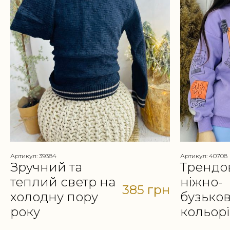
Артикул: 39384
Артикул: 40708
Зручний та
Трендов
теплий светр на
ніжно-
385 грн
холодну пору
бузько
року
кольорі