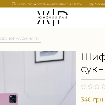
Безкоштовна доставка Укрпоштою від 1000грн
Можлив
А ЧОРНА СУКНЯ (S)
Шиф
сукн
340 грн