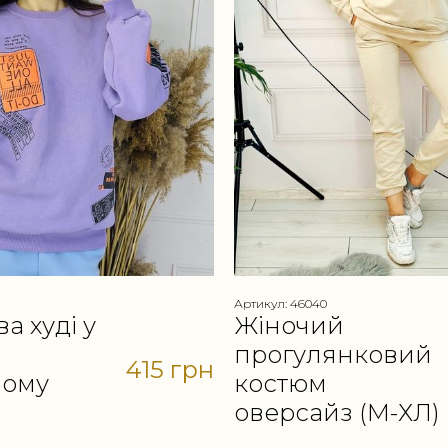
Артикул: 46040
а худі у
Жіночий
прогулянковий
415 грн
вому
костюм
оверсайз (М-ХЛ)